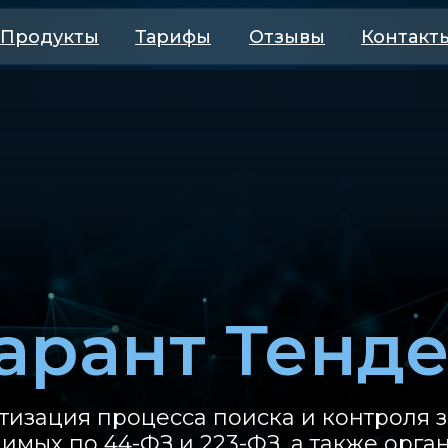
Продукты
Тарифы
Отзывы
Контакт
арант Тенд
тизация процесса поиска и контроля з
имых по 44-ФЗ и 223-ФЗ, а также орга