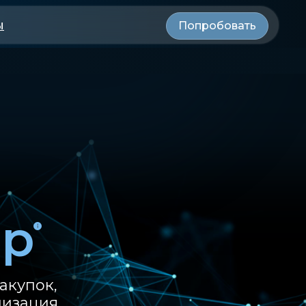
ы
Попробовать
ер
акупок,
низация