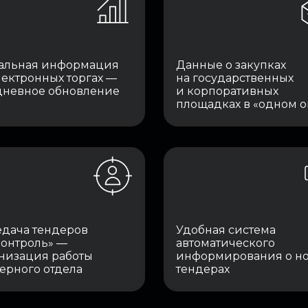
альная информация
Данные о закупках
лектронных торгах —
на государственных
невное обновление
и корпоративных
площадках в «одном о
дача тендеров
Удобная система
контроль» —
автоматического
низация работы
информирования о н
ерного отдела
тендерах