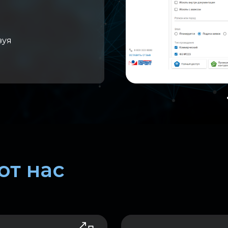
зуя
т нас