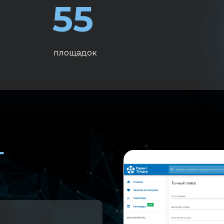
55
площадок
т