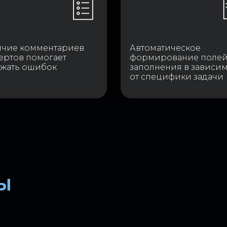
ичие комментариев
Автоматическое
ертов помогает
формирование полей
жать ошибок
заполнения в зависи
от специфики задачи
ы