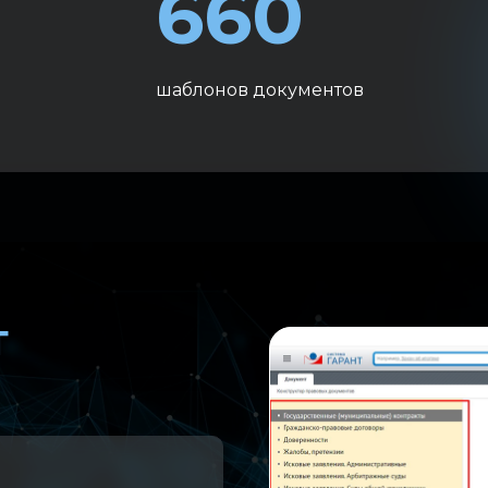
660
шаблонов документов
т