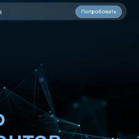
ы
Попробовать
р