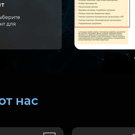
нт
ыберите
нт для
т нас