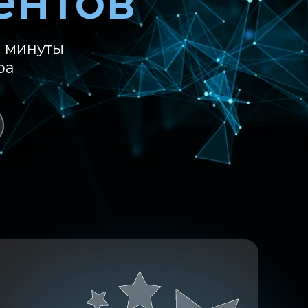
ентов
е минуты
ра