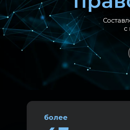
прав
Составл
с
более