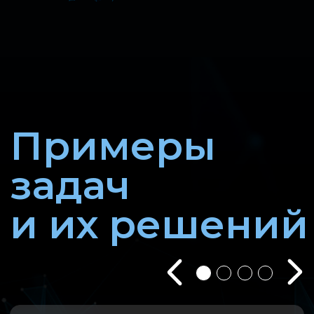
подразделений организации?
Решение:
Сервис «ГАРАНТ-ДИСК»
позволит
создать собственную облачную базу
данных в интернет-версии системы
ГАРАНТ. Внушительный объем
внутренних документов, связанных
ссылками, будет в вашем
распоряжении!