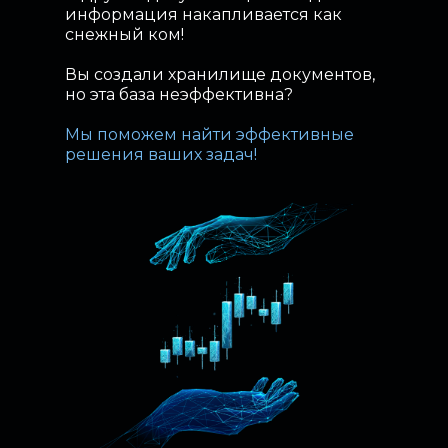
информация накапливается как
снежный ком!
Примеры
Вы создали хранилище документов,
но эта база неэффективна?
задач
Мы поможем найти эффективные
и их решений
решения ваших задач!
Задача 1:
В имеющейся базе отсутствует
возможность поиска. В документах
и материалах становится сложно
ориентироваться. Как организовать
единое информационное
пространство для всех