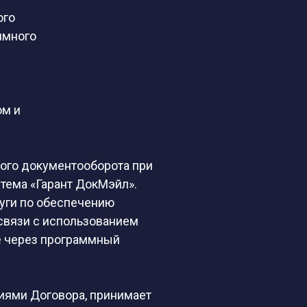
ого
ммного
ом и
ного документооборота при
тема «Гарант ДокМэйл».
уги по обеспечению
связи с использованием
е через программный
виями Договора, принимает