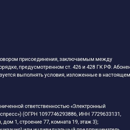
говором присоединения, заключаемым между
рядке, предусмотренном ст. 426 и 428 ГК РФ. Абоне
язуется выполнять условия, изложенные в настояще
аниченной ответственностью «Электронный
спресс») (ОГРН 1097746293886, ИНН 7729633131,
 дом 1, строение 77, комната 19, этаж 3);
ганизация) или индивидуальный предприниматель,