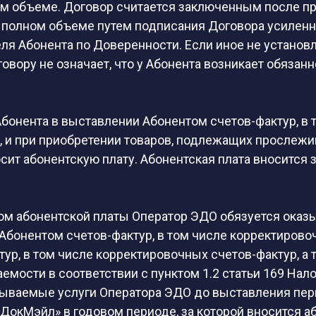
ном объеме. Договор считается заключенным после п
 полном объеме путем подписания Договора усилен
ля Абонента по Доверенности. Если иное не устано
вору не означает, что у Абонента возникает обязан
Абонента в выставлении Абонентом счетов-фактур, в 
, и при приобретении товаров, подлежащих прослежи
сит абонентскую плату. Абонентская плата вносится 
.
ом абонентской платы Оператор ЭДО обязуется оказы
бонентом счетов-фактур, в том числе корректировоч
ур, в том числе корректировочных счетов-фактур, а 
мости в соответствии с пунктом 1.2 статьи 169 Нало
азываемые услуги Оператора ЭДО до выставления пер
ДокМэйл» в годовом периоде, за которой вносится а