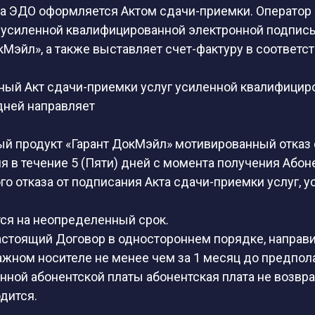
ра ЭДО оформляется Актом сдачи-приемки. Оператор
 усиленной квалифицированной электронной подпись
кМэйл», а также выставляет счет-фактуру в соответ
ный Акт сдачи-приемки услуг усиленной квалифицир
 дней направляет
й продукт «Гарант ДокМэйл» мотивированный отказ о
ия в течение 5 (Пяти) дней с момента получения Або
о отказа от подписания Акта сдачи-приемки услуг, у
ся на неопределенный срок.
настоящий Договор в одностороннем порядке, направ
жном носителе не менее чем за 1 месяц до предпол
енной абонентской платы абонентская плата не возвр
дится.