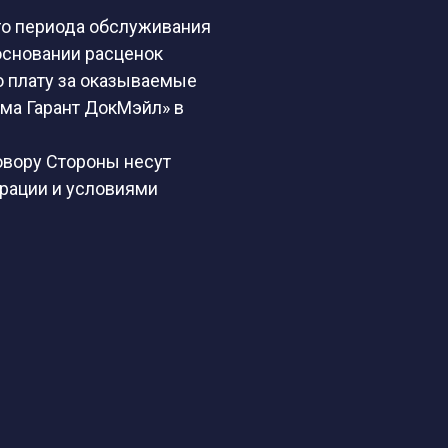
ого периода обслуживания
основании расценок
ю плату за оказываемые
ма Гарант ДокМэйл» в
овору Стороны несут
рации и условиями